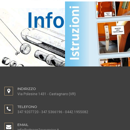
INDIRIZZO
Via Polesine 1431 - Castagnaro (VR)
TELEFONO
347.9207720 - 347.5366196 - 0442.1955082
EMAIL