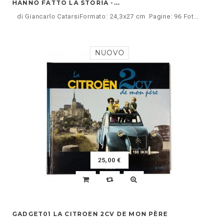
HANNO FATTO LA STORIA -...
di Giancarlo CatarsiFormato: 24,3x27 cm Pagine: 96 Foto: 85 in b/n e 106 a colori Brossura con alette Testo: italiano Collana: Le vetture che hanno fatto la storia -
NUOVO
25,00 €
GADGET01 LA CITROEN 2CV DE MON PÈRE