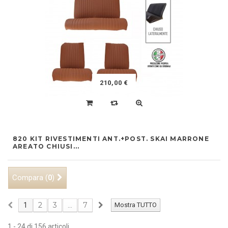
210,00 €
820 KIT RIVESTIMENTI ANT.+POST. SKAI MARRONE
AREATO CHIUSI...
Compara (
)
0
2
3
7
1
...
Mostra TUTTO
1 - 24 di 156 articoli