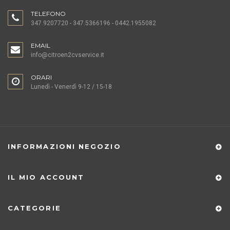
TELEFONO
347.9207720 - 347.5366196 - 0442.1955082
EMAIL
info@citroen2cvservice.it
ORARI
Lunedì - Venerdì 9-12 / 15-18
INFORMAZIONI NEGOZIO
IL MIO ACCOUNT
CATEGORIE