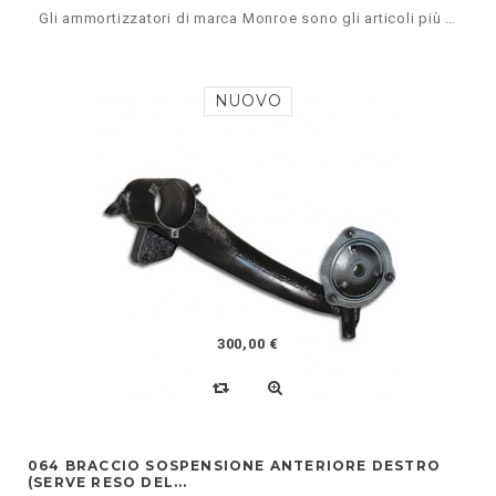
Gli ammortizzatori di marca Monroe sono gli articoli più montati sulle Citroen d'epoca, vanno ovviamente montati correttamente: gli steli verso l'interno (che guardando il mollettone), i foderi (la parte grande) verso l'esterno che guardano le ruote. Un montaggio differente farà lavorare male la vettura e potrebbe danneggiare gli ammortizzatori.
NUOVO
300,00 €
064 BRACCIO SOSPENSIONE ANTERIORE DESTRO
(SERVE RESO DEL...