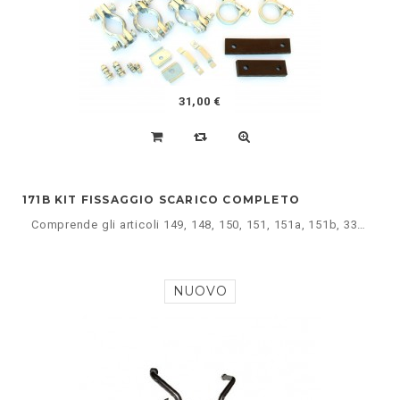
31,00 €
171B KIT FISSAGGIO SCARICO COMPLETO
Comprende gli articoli 149, 148, 150, 151, 151a, 151b, 332, 333, 334 nelle varie quantità. Cliccare dettagli qui sotto per la descrizione completa.
NUOVO