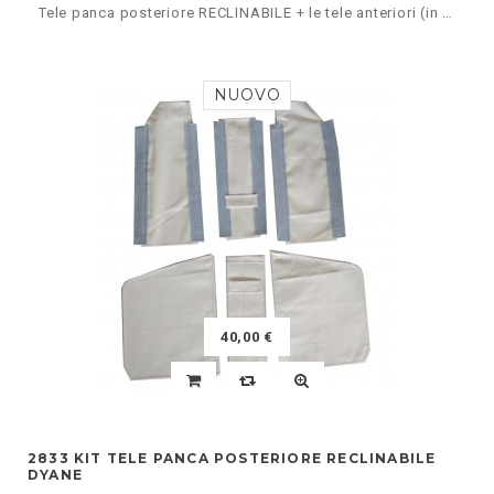
Tele panca posteriore RECLINABILE + le tele anteriori (in base a come si hanno i sedili anteriori cioè tondi/simmetrici oppure retti/asimmetrici)
NUOVO
40,00 €
2833 KIT TELE PANCA POSTERIORE RECLINABILE
DYANE