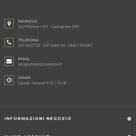
INDIRIZZO
Via Polesine 1431 - Castagnaro (VR)
TELEFONO
347.9207720 - 347.5366196 - 0442.1955082
EMAIL
info@citroen2cvservice.it
ORARI
Lunedì - Venerdì 9-12 / 15-18
INFORMAZIONI NEGOZIO