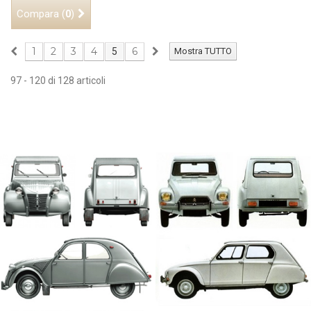
Compara (
)
0
1
2
3
4
6
5
Mostra TUTTO
97 - 120 di 128 articoli