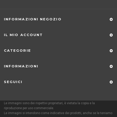
INFORMAZIONI NEGOZIO
IL MIO ACCOUNT
CATEGORIE
INFORMAZIONI
SEGUICI
Le immagini sono dei rispettivi proprietari, è vietata la copia e la
riproduzione per uso commerciale.
Le immagini si intendono come indicative dei prodotti, anche se le teniamo