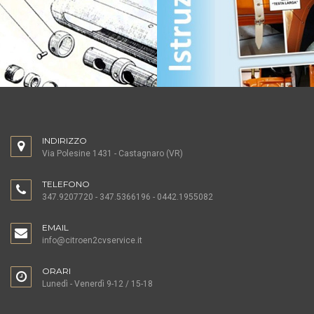
INDIRIZZO
Via Polesine 1431 - Castagnaro (VR)
TELEFONO
347.9207720 - 347.5366196 - 0442.1955082
EMAIL
info@citroen2cvservice.it
ORARI
Lunedì - Venerdì 9-12 / 15-18