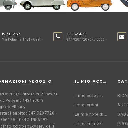
INDIRIZZO
TELEFONO
Via Polesine 1431 - Castagnaro (VR)
347.9207720 - 347.5366196 - 0442.1955082
ORMAZIONI NEGOZIO
IL MIO ACCOUNT
CAT
ess:
N.P.M. Citroen 2CV Service
Il mio account
RICA
, Via Polesine 1431 37043
I miei ordini
gnaro VR Italy
ttaci subito:
347.9207720 -
Le mie note di credito
GADG
5366196 - 0442.1955082
I miei indirizzi
PRO
l:
info@citroen2cvservice.it