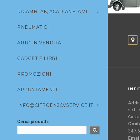
RICAMBI AK, ACADIANE, AMI
PNEUMATICI
AUTO IN VENDITA
GADGET E LIBRI
PROMOZIONI
INF
APPUNTAMENTI
Addr
INFO@CITROEN2CVSERVICE.IT
s.r.l.
Casta
Cerca prodotti:
Conta
347.
Emai