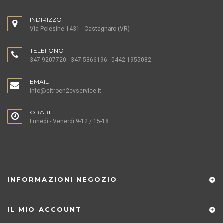
INDIRIZZO
Via Polesine 1431 - Castagnaro (VR)
TELEFONO
347.9207720 - 347.5366196 - 0442.1955082
EMAIL
info@citroen2cvservice.it
ORARI
Lunedì - Venerdì 9-12 / 15-18
INFORMAZIONI NEGOZIO
IL MIO ACCOUNT