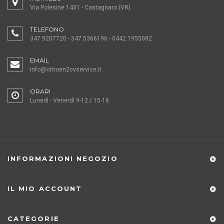
Via Polesine 1431 - Castagnaro (VR)
TELEFONO
347.9207720 - 347.5366196 - 0442.1955082
EMAIL
info@citroen2cvservice.it
ORARI
Lunedì - Venerdì 9-12 / 15-18
INFORMAZIONI NEGOZIO
IL MIO ACCOUNT
CATEGORIE