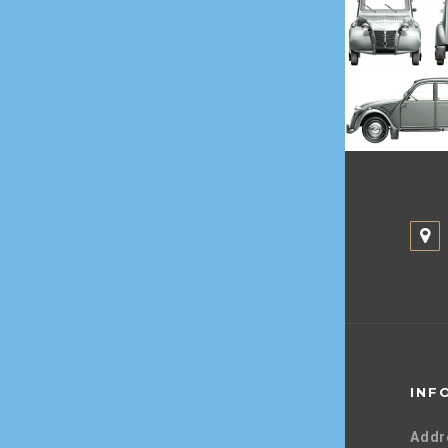
INF
Addr