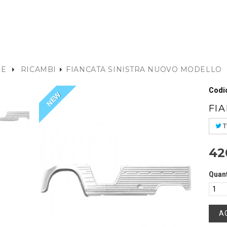
E
RICAMBI
FIANCATA SINISTRA NUOVO MODELLO
Codic
NEW
FI
T
42
Quant
A