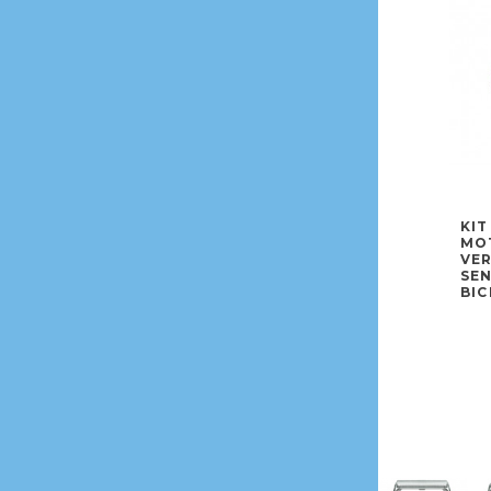
KIT
MOT
VE
SEN
BIC