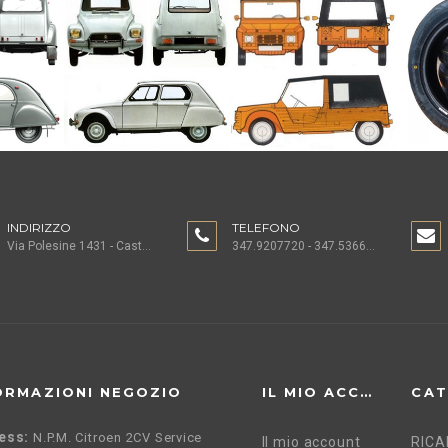
INDIRIZZO
TELEFONO
Via Polesine 1431 - Castagnaro (VR)
347.9207720 - 347.5366196 - 0442.1955082
ORMAZIONI NEGOZIO
IL MIO ACCOUNT
CAT
ess:
N.P.M. Citroen 2CV Service
Il mio account
RICA