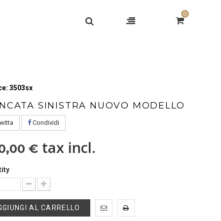
0
e: 3503sx
ANCATA SINISTRA NUOVO MODELLO
witta
Condividi
tax incl.
0,00 €
ity
GGIUNGI AL CARRELLO