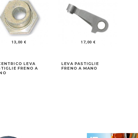
13,00 €
17,00 €
CENTRICO LEVA
LEVA PASTIGLIE
KI
STIGLIE FRENO A
FRENO A MANO
FR
NO
TA