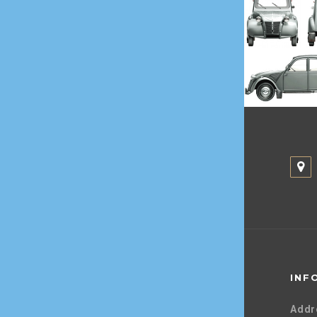
INF
Addr