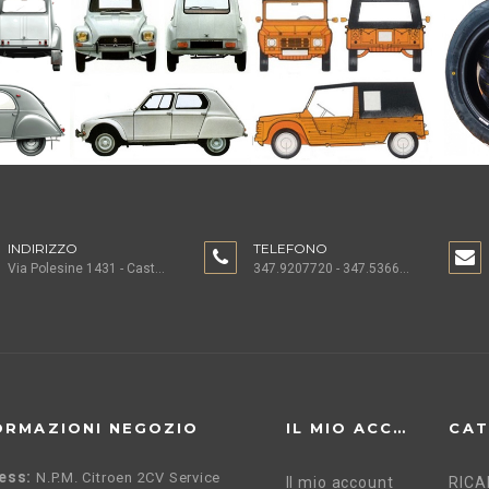
INDIRIZZO
TELEFONO
Via Polesine 1431 - Castagnaro (VR)
347.9207720 - 347.5366196 - 0442.1955082
ORMAZIONI NEGOZIO
IL MIO ACCOUNT
CAT
ess:
N.P.M. Citroen 2CV Service
Il mio account
RICA