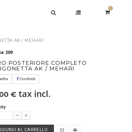
0
TTA AK / MEHARI
e: 209
RO POSTERIORE COMPLETO
RGONETTA AK / MEHARI
witta
Condividi
tax incl.
,00 €
ity
GGIUNGI AL CARRELLO