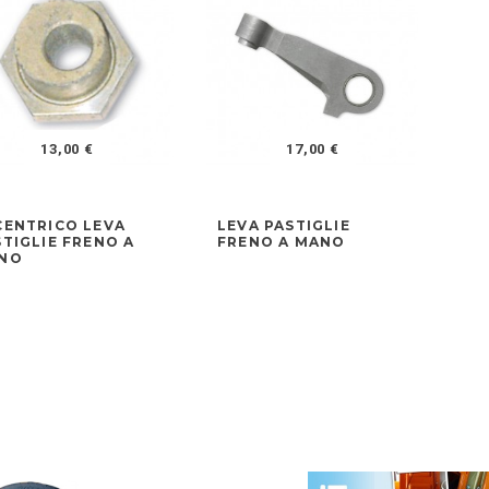
13,00 €
17,00 €
CENTRICO LEVA
LEVA PASTIGLIE
KI
STIGLIE FRENO A
FRENO A MANO
FR
NO
TA