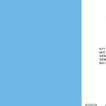
KIT
MOT
VE
SEN
BIC