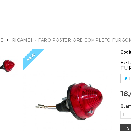
E
RICAMBI
FARO POSTERIORE COMPLETO FURGONE
Codic
NEW
FA
FU
T
18
Quant
A